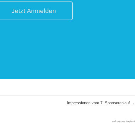
Jetzt Anmelden
Impressionen vom 7. Sponsorenlauf
→
naltrexone implant