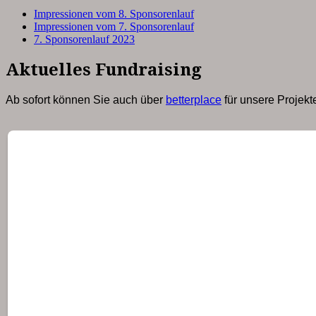
Impressionen vom 8. Sponsorenlauf
Impressionen vom 7. Sponsorenlauf
7. Sponsorenlauf 2023
Aktuelles Fundraising
Ab sofort können Sie auch über
betterplace
für unsere Projek