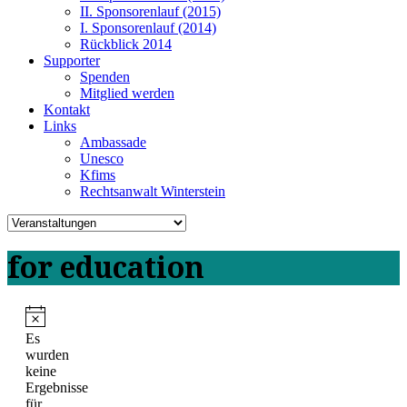
II. Sponsorenlauf (2015)
I. Sponsorenlauf (2014)
Rückblick 2014
Supporter
Spenden
Mitglied werden
Kontakt
Links
Ambassade
Unesco
Kfims
Rechtsanwalt Winterstein
for education
Es
wurden
keine
Ergebnisse
für