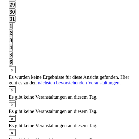
Veranstaltungen,
0
29
Veranstaltungen,
0
30
Veranstaltungen,
0
31
Veranstaltungen,
0
1
Veranstaltungen,
0
2
Veranstaltungen,
0
3
Veranstaltungen,
0
4
Veranstaltungen,
0
5
Veranstaltungen,
0
6
Veranstaltungen,
Es wurden keine Ergebnisse für diese Ansicht gefunden. Hier
geht es zu den
nächsten bevorstehenden Veranstaltungen
.
Es gibt keine Veranstaltungen an diesem Tag.
Es gibt keine Veranstaltungen an diesem Tag.
Es gibt keine Veranstaltungen an diesem Tag.