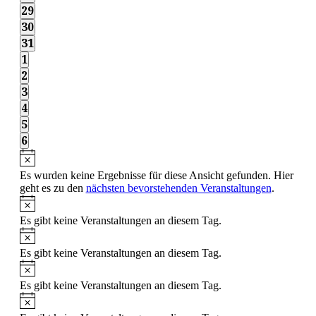
Veranstaltungen,
0
29
Veranstaltungen,
0
30
Veranstaltungen,
0
31
Veranstaltungen,
0
1
Veranstaltungen,
0
2
Veranstaltungen,
0
3
Veranstaltungen,
0
4
Veranstaltungen,
0
5
Veranstaltungen,
0
6
Veranstaltungen,
Es wurden keine Ergebnisse für diese Ansicht gefunden. Hier
geht es zu den
nächsten bevorstehenden Veranstaltungen
.
Es gibt keine Veranstaltungen an diesem Tag.
Es gibt keine Veranstaltungen an diesem Tag.
Es gibt keine Veranstaltungen an diesem Tag.