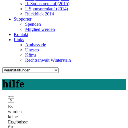
II. Sponsorenlauf (2015)
I. Sponsorenlauf (2014)
Rückblick 2014
Supporter
Spenden
Mitglied werden
Kontakt
Links
Ambassade
Unesco
Kfims
Rechtsanwalt Winterstein
hilfe
Es
wurden
keine
Ergebnisse
für